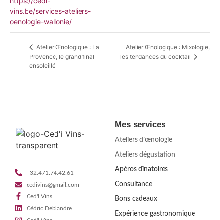
https://cedi-
vins.be/services-ateliers-
oenologie-wallonie/
Atelier Œnologique : Mixologie,
Atelier Œnologique : La
Provence, le grand final
les tendances du cocktail
ensoleillé
Mes services
Ateliers d’œnologie
Ateliers dégustation
Apéros dînatoires
+32.471.74.42.61
Consultance
cedivins@gmail.com
Ced'I Vins
Bons cadeaux
Cédric Deblandre
Expérience gastronomique
Ced'I Vins