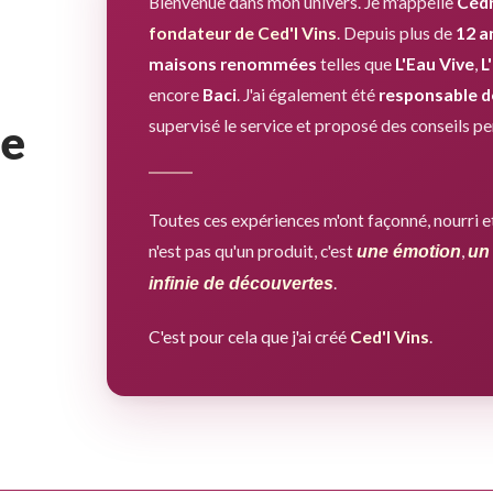
Bienvenue dans mon univers. Je m'appelle
Cédr
fondateur de Ced'I Vins
. Depuis plus de
12 a
maisons renommées
telles que
L'Eau Vive
,
L
encore
Baci
. J'ai également été
responsable de
re
supervisé le service et proposé des conseils pe
Toutes ces expériences m'ont façonné, nourri et
n'est pas qu'un produit, c'est
,
une émotion
un
.
infinie de découvertes
C'est pour cela que j'ai créé
Ced'I Vins
.