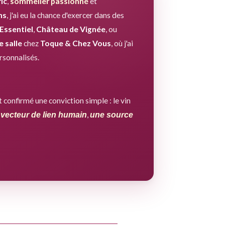
ic
,
sommelier passionné
et
ns
, j'ai eu la chance d'exercer dans des
'Essentiel
,
Château de Vignée
, ou
 salle
chez
Toque & Chez Vous
, où j'ai
rsonnalisés.
 confirmé une conviction simple : le vin
,
 vecteur de lien humain
une source