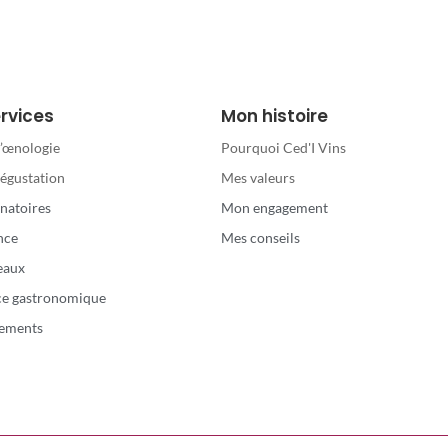
rvices
Mon histoire
d’œnologie
Pourquoi Ced'I Vins
dégustation
Mes valeurs
natoires
Mon engagement
nce
Mes conseils
eaux
ce gastronomique
ements