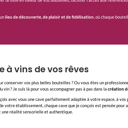
ser la mise en valeur de vos bouteilles, faciliter l’accès aux références
 un
lieu de découverte, de plaisir et de fidélisation
, où chaque bouteil
 à vins de vos rêves
 conserver vos plus belles bouteilles ? Ou vous êtes un professionnel
du vin ? Je suis là pour vous accompagner pas à pas dans la
création d
is avec vous une cave parfaitement adaptée à votre espace, à vos goû
 de votre établissement, chaque cave que je conçois est pensée pour a
 une réalité sensorielle et authentique.