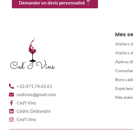
Demander un devis personnalisé
Mes se
Ateliers 
Ateliers 
Apéros dî
Consulta
Bons cad
+32.471.74.42.61
Expérien
cedivins@gmail.com
Mes évèn
Ced'I Vins
Cédric Deblandre
Ced'I Vins