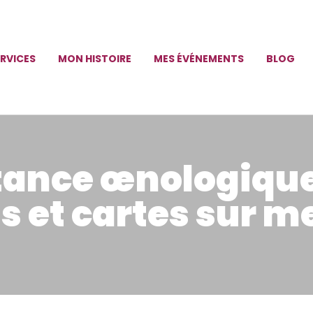
ERVICES
MON HISTOIRE
MES ÉVÉNEMENTS
BLOG
ance œnologique
s et cartes sur m