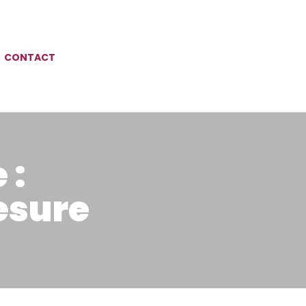
CONTACT
 :
esure