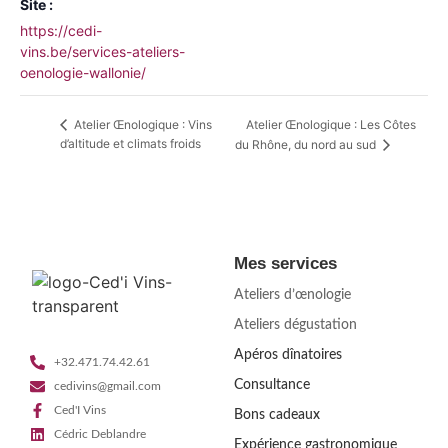
Site :
https://cedi-
vins.be/services-ateliers-
oenologie-wallonie/
Atelier Œnologique : Les Côtes
Atelier Œnologique : Vins
d’altitude et climats froids
du Rhône, du nord au sud
Mes services
Ateliers d’œnologie
Ateliers dégustation
Apéros dînatoires
+32.471.74.42.61
Consultance
cedivins@gmail.com
Ced'I Vins
Bons cadeaux
Cédric Deblandre
Expérience gastronomique