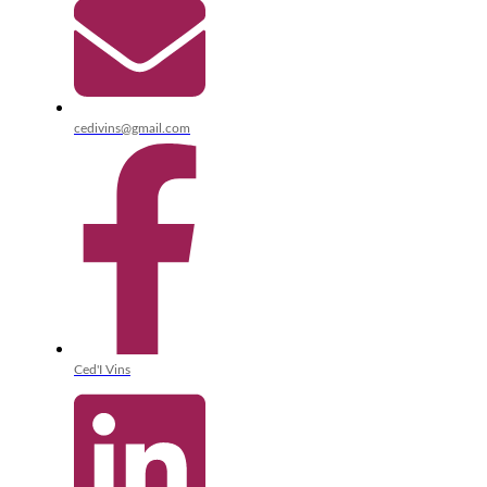
cedivins@gmail.com
Ced'I Vins