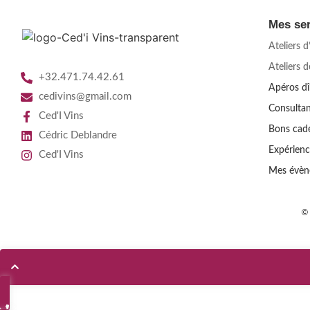
Mes se
Ateliers 
Ateliers 
+32.471.74.42.61
Apéros dî
cedivins@gmail.com
Consulta
Ced'I Vins
Bons cad
Cédric Deblandre
Expérien
Ced'I Vins
Mes évèn
©