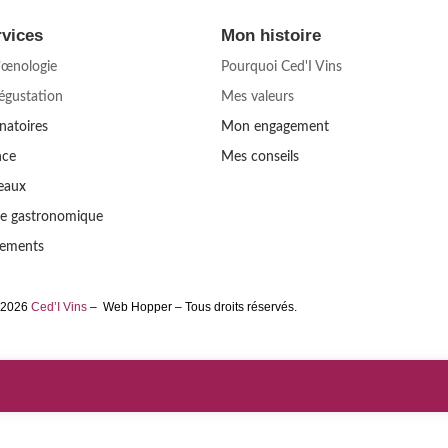
rvices
Mon histoire
d’œnologie
Pourquoi Ced'I Vins
dégustation
Mes valeurs
natoires
Mon engagement
nce
Mes conseils
eaux
ce gastronomique
ements
 2026
Ced’I Vins
–
Web Hopper
– Tous droits réservés.